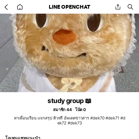
Go
share
se
LINE OPENCHAT
back
to
home
study group 📖
สมาชิก 44
โน้ต 0
หาเพื่อนเรียน แจกสรุป ติวฟรี อัพเดตข่าวสาร #dek70 #dek71 #d
ek72 #dek73
โอเพนแชทแนะนำ