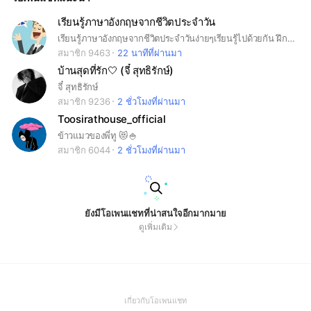
เรียนรู้ภาษาอังกฤษจากชีวิตประจำวัน
เรียนรู้ภาษาอังกฤษจากชีวิตประจำวันง่ายๆเรียนรู้ไปด้วยกัน ฝึกคุยภาษาอังกฤษใครเจอคำศัพท์ประโยคในชีวิตประจำวันมาแชร์กัน
สมาชิก 9463
22 นาทีที่ผ่านมา
บ้านสุดที่รัก🤍 (จี๋ สุทธิรักษ์)
จี๋ สุทธิรักษ์
สมาชิก 9236
2 ชั่วโมงที่ผ่านมา
Toosirathouse_official
ข้าวแมวของพี่ทู 😻🍚
สมาชิก 6044
2 ชั่วโมงที่ผ่านมา
ยังมีโอเพนแชทที่น่าสนใจอีกมากมาย
ดูเพิ่มเติม
(Open
เกี่ยวกับโอเพนแชท