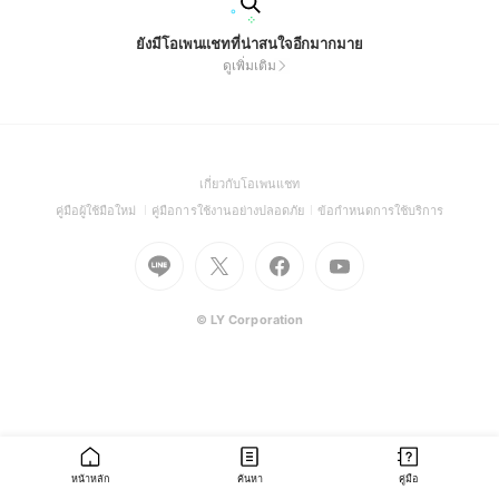
ยังมีโอเพนแชทที่น่าสนใจอีกมากมาย
ดูเพิ่มเติม
(Open
เกี่ยวกับโอเพนแชท
in
(Open
(Open
(Open
คู่มือผู้ใช้มือใหม่
คู่มือการใช้งานอย่างปลอดภัย
ข้อกำหนดการใช้บริการ
a
in
in
in
Go
Go
Go
new
Go
a
a
a
to
to
to
window)
to
new
new
new
Line
X
Facebook
Youtube
window)
window)
window)
(Open
(Open
(Open
(Open
© LY Corporation
in
in
in
in
a
a
a
a
new
new
new
new
window)
window)
window)
window)
หน้าหลัก
ค้นหา
คู่มือ