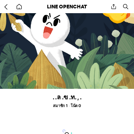
Go
share
se
LINE OPENCHAT
back
to
home
. .ล .ฃ .ท. , .
สมาชิก 1
โน้ต 0