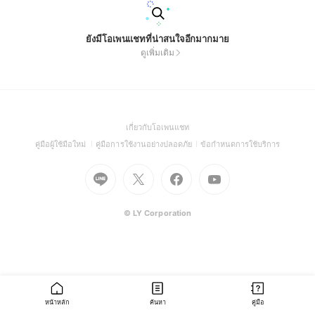
ยังมีโอเพนแชทที่น่าสนใจอีกมากมาย
ดูเพิ่มเติม
(Open
เกี่ยวกับโอเพนแชท
in
(Open
(Open
(Open
คู่มือผู้ใช้มือใหม่
คู่มือการใช้งานอย่างปลอดภัย
ข้อกำหนดการใช้บริการ
a
in
in
in
Go
Go
Go
new
Go
a
a
a
to
to
to
window)
to
new
new
new
Line
X
Facebook
Youtube
window)
window)
window)
(Open
(Open
(Open
(Open
© LY Corporation
in
in
in
in
a
a
a
a
new
new
new
new
window)
window)
window)
window)
หน้าหลัก
ค้นหา
คู่มือ