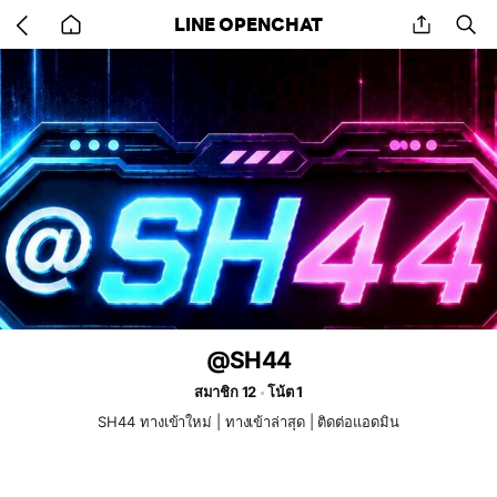
Go
share
se
LINE OPENCHAT
back
to
home
@SH44
สมาชิก 12
โน้ต 1
SH44 ทางเข้าใหม่ | ทางเข้าล่าสุด | ติดต่อแอดมิน