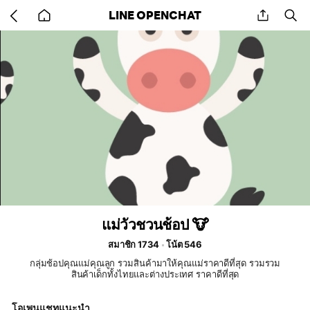
Go
share
se
LINE OPENCHAT
back
to
home
แม่วัวชวนช้อป 🐮
สมาชิก 1734
โน้ต 546
กลุ่มช้อปคุณแม่คุณลูก รวมสินค้ามาให้คุณแม่ราคาดีที่สุด รวมรวม
สินค้าเด็กทั้งไทยและต่างประเทศ ราคาดีที่สุด
โอเพนแชทแนะนำ