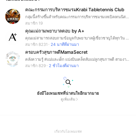
คณะกรรมการบริหารชมรมKrabi Tabletennis Club
กลุ่มนี้สร้างขึ้นสำหรับคณะกรรมการบริหารชมรมเทเบิลเทนนิสจังหวัดกระบี่เท่านั้น ใช้สำหรับขับเคลื่อนชมรมและแจ้งข่าวสารต่างๆ
สมาชิก 19
คุณแม่ถามพยาบาลตอบ by A+
คุณแม่สามารถสอบถามข้อมูลกับพยาบาลผู้เชี่ยวชาญได้ทุกวัน 24 ชั่วโมง ทั้งในเรื่อง ✔ การเตรียมความพร้อมสำหรับคุณแม่ที่กำลังตั้งครรภ์ ✔ ให้คำปรึกษาด้านการเลี้ยงลูกด้วยนมแม่ ✔ ข้อมูลสุขภาพของคุณแม่และลูกน้อย ✔ พัฒนาการต่าง ๆ ในแต่ละช่วงวัย 📌 ทุกปัญหาที่คุณแม่กังวลใจ เรามีคำตอบ พูดคุยกับทีมพยาบาลผู้เชี่ยวชาญได้เลยค่ะ
สมาชิก 8231
24 นาทีที่ผ่านมา
ครอบครัวสุขภาพดีMamaSecret
คลังความรู้ #แม่และเด็ก แบ่งปันเคล็ดลับแม่ลูกสุขภาพดี ตามงานวิจัยและหลักโภชนาการ แจกสูตร #เมนูลูกรัก พูดคุย ปรึกษาปัญหา #สุขภาพแม่ลูก #แม่ท้อง #แม่ให้นม
สมาชิก 829
2 ชั่วโมงที่ผ่านมา
ยังมีโอเพนแชทที่น่าสนใจอีกมากมาย
ดูเพิ่มเติม
(Open
เกี่ยวกับโอเพนแชท