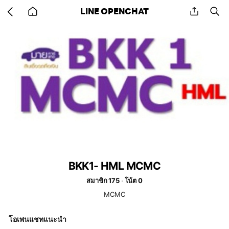
Go
share
se
LINE OPENCHAT
back
to
home
BKK1- HML MCMC
สมาชิก 175
โน้ต 0
MCMC
โอเพนแชทแนะนำ