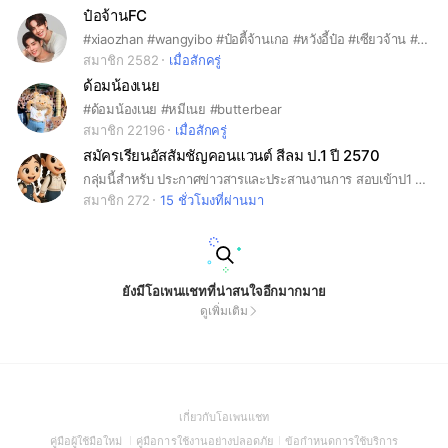
ป๋อจ้านFC
#xiaozhan #wangyibo #ป๋อตี้จ้านเกอ #หวังอี้ป๋อ #เซียวจ้าน #ป๋อจ้าน
สมาชิก 2582
เมื่อสักครู่
ด้อมน้องเนย
#ด้อมน้องเนย #หมีเนย #butterbear
สมาชิก 22196
เมื่อสักครู่
สมัครเรียนอัสสัมชัญคอนแวนต์ สีลม ป.1 ปี 2570
กลุ่มนี้สำหรับ ประกาศข่าวสารและประสานงานการ สอบเข้าป1 ชั้นประถมศึกษาปีที่1 ปีการศึกษา2570 เท่านั้น
สมาชิก 272
15 ชั่วโมงที่ผ่านมา
ยังมีโอเพนแชทที่น่าสนใจอีกมากมาย
ดูเพิ่มเติม
(Open
เกี่ยวกับโอเพนแชท
in
(Open
(Open
(Open
คู่มือผู้ใช้มือใหม่
คู่มือการใช้งานอย่างปลอดภัย
ข้อกำหนดการใช้บริการ