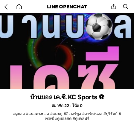
Go
share
se
LINE OPENCHAT
back
to
home
บ้านบอล เค.ซี. KC Sports ⚽
สมาชิก 22
โน้ต 0
#ดูบอล #แนวทางบอล #แมนยู #ลิเวอร์พูล #อาร์เซนอล #บุรีรัมย์ #
เชลซี #ดูบอลสด #ดูบอลฟรี