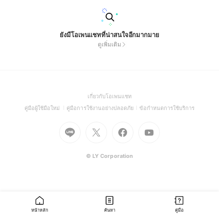
ยังมีโอเพนแชทที่น่าสนใจอีกมากมาย
ดูเพิ่มเติม
(Open
เกี่ยวกับโอเพนแชท
in
(Open
(Open
(Open
คู่มือผู้ใช้มือใหม่
คู่มือการใช้งานอย่างปลอดภัย
ข้อกำหนดการใช้บริการ
a
in
in
in
Go
Go
Go
new
Go
a
a
a
to
to
to
window)
to
new
new
new
Line
X
Facebook
Youtube
window)
window)
window)
(Open
(Open
(Open
(Open
© LY Corporation
in
in
in
in
a
a
a
a
new
new
new
new
window)
window)
window)
window)
หน้าหลัก
ค้นหา
คู่มือ