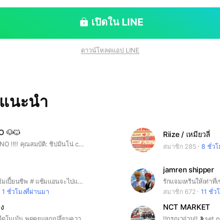
เปิดใน LINE
ดาวน์โหลดแอป LINE
ทแนะนำ
O 🐶🐱
Riize / เหมียวลี่
⚠️only #MINNO !!!! คุณสมบัติ: ชิปมินโน่ can I ask you something ? ตอบให้ชัดนะคะ
สมาชิก 285
8 ชั่ว
jamren shipper
# แช้มแอนแช้มเปี้ยนชิพ # แช้มแอนจะไปแช้มโลกจะไม่หยุดอยู่แค่แช้มอบต #ช้างคบหมูโคตรมีความสุข
รักแจมเหรินให้เท่าที่
1 ชั่วโมงที่ผ่านมา
สมาชิก 672
11 ชั่ว
ง
NCT MARKET
แชร์ฟิคชั่น หวีดโมเม้น พูดคุยแลกเปลี่ยนความคิดเห็น #nahyuck #jaemchan #jaemdong #jaemhyuck