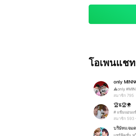
โอเพนแช
only MINN
สมาชิก 795
🏆&🏆🌍
สมาชิก 593
บริษัทแจมด