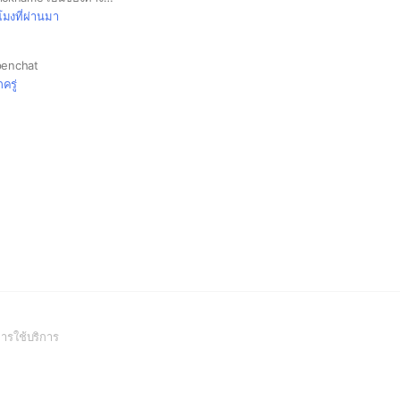
วโมงที่ผ่านมา
penchat
กครู่
(Open
ารใช้บริการ
in
a
new