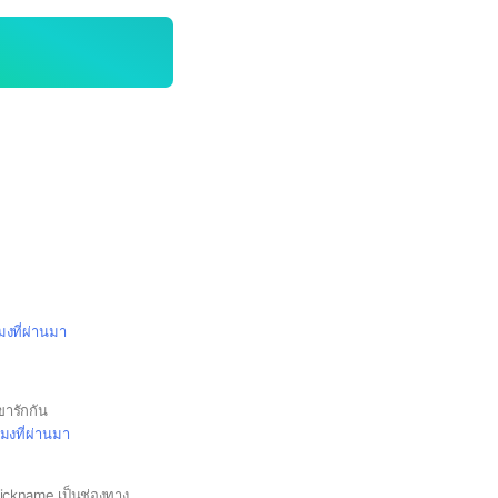
โมงที่ผ่านมา
เขารักกัน
โมงที่ผ่านมา
!!กรุณาอ่าน!! ❥set nickname เป็นช่องทางที่สามารถติดต่อได้**ไม่ตั้งเป็นเเอคหลุม** ♥︎รบกวนไม่ตั้งโปรไฟล์เป็นรูปตัวเองนะคะ♥︎ ‼️เข้ากลุ่มเเล้วขอให้ไปอ่านโน้ตด้วยนะคะ‼️ 📌สำหรับต้องการจะซื้อ-ขาย-หา-เเจก ก็ขอให้เข้าเป็นกลุ่มเเชทเเยกสเเควร์ตามความต้องการของตัวเอง ได้เลยนะคะ📌 ❥more detail contact on TW: @22no_v04