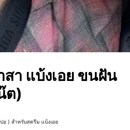
าสา แบ้งเอย ขนฝัน
น๊ต)
สปอ ) สำหรับสตรีม แบ้งเอย