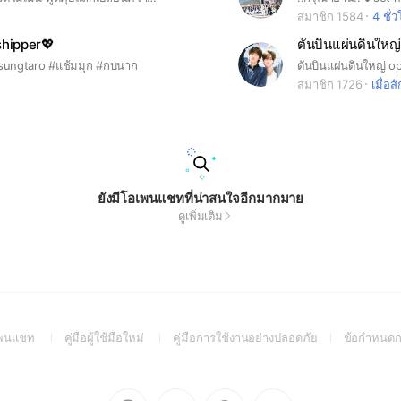
สมาชิก 1584
4 ชั่
shipper💖
ตันบินแผ่นดินใหญ่
ungtaro #แช้มมุก #กบนาก
ตันบินแผ่นดินใหญ่ o
สมาชิก 1726
เมื่อสั
ยังมีโอเพนแชทที่น่าสนใจอีกมากมาย
ดูเพิ่มเติม
(Open
(Open
(Open
อเพนแชท
คู่มือผู้ใช้มือใหม่
คู่มือการใช้งานอย่างปลอดภัย
ข้อกำหนดก
in
in
in
a
a
a
new
new
new
Go
Go
Go
Go