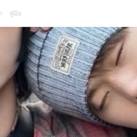
า
คู่มือ