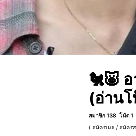
🐔🐷 อ
(อ่านโ
สมาชิก 138
โน้ต 1
( สมัครเมล / สมัคร