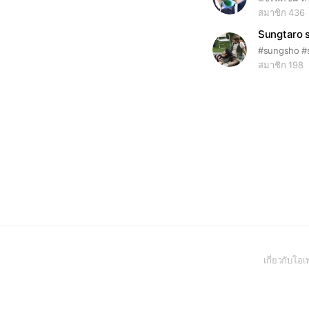
สมาชิก 436
Sungtaro 
#sungsho #s
สมาชิก 198
เกี่ยวกับโ