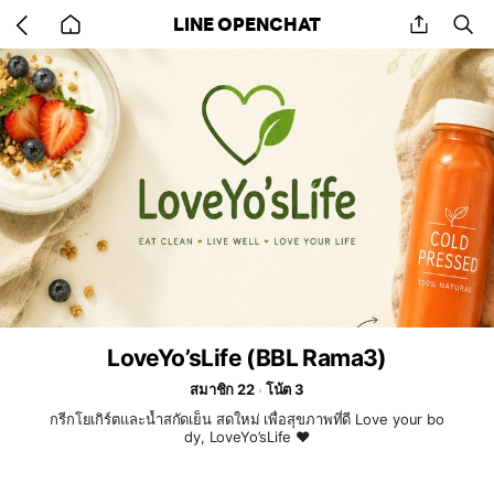
Go
share
se
LINE OPENCHAT
back
to
home
LoveYo’sLife (BBL Rama3)
สมาชิก 22
โน้ต 3
กรีกโยเกิร์ตและน้ำสกัดเย็น สดใหม่ เพื่อสุขภาพที่ดี Love your bo
dy, LoveYo’sLife ❤️