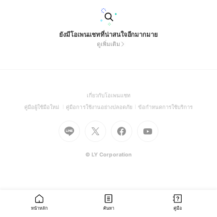
ยังมีโอเพนแชทที่น่าสนใจอีกมากมาย
ดูเพิ่มเติม
(Open
เกี่ยวกับโอเพนแชท
in
(Open
(Open
(Open
คู่มือผู้ใช้มือใหม่
คู่มือการใช้งานอย่างปลอดภัย
ข้อกำหนดการใช้บริการ
a
in
in
in
Go
Go
Go
new
Go
a
a
a
to
to
to
window)
to
new
new
new
Line
X
Facebook
Youtube
window)
window)
window)
(Open
(Open
(Open
(Open
© LY Corporation
in
in
in
in
a
a
a
a
new
new
new
new
window)
window)
window)
window)
หน้าหลัก
ค้นหา
คู่มือ