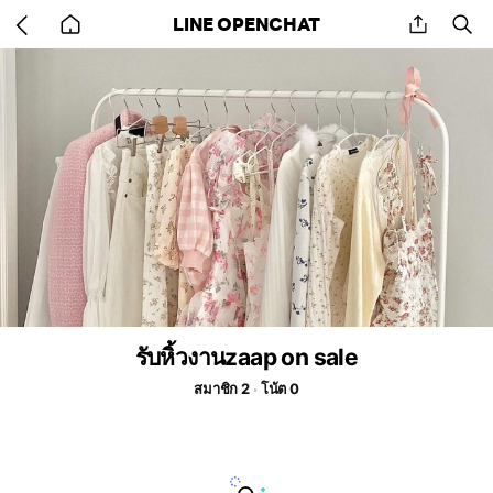
Go
share
se
LINE OPENCHAT
back
to
home
รับหิ้วงานzaap on sale
สมาชิก 2
โน้ต 0