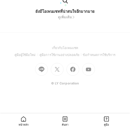
ยังมีโอเพนแชทที่น่าสนใจอีกมากมาย
ดูเพิ่มเติม
(Open
เกี่ยวกับโอเพนแชท
in
(Open
(Open
(Open
คู่มือผู้ใช้มือใหม่
คู่มือการใช้งานอย่างปลอดภัย
ข้อกำหนดการใช้บริการ
a
in
in
in
Go
Go
Go
new
Go
a
a
a
to
to
to
window)
to
new
new
new
Line
X
Facebook
Youtube
window)
window)
window)
(Open
(Open
(Open
(Open
© LY Corporation
in
in
in
in
a
a
a
a
new
new
new
new
window)
window)
window)
window)
หน้าหลัก
ค้นหา
คู่มือ