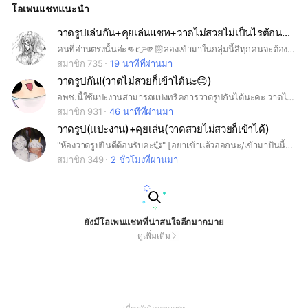
โอเพนแชทแนะนำ
วาดรูป 7-ไม่คุยเรื่องที่ไม่เกี่ยวกับการวาดรูปในแชทหลักนะคะ ให้ไ
ปคุยแชทคุยเล่นแทนค่ะ 8-ใช้เบสได้แต่ต้องมีเครดิต ถ้าจะแปะงาน
พร้อมเบสก็แปะมาพร้อมกันเลย มันดันแชทค่ะ ( ถ้าอยากแปะงานเย้
วาดรูปเล่นกัน+คุยเล่นแชท+วาดไม่สวยไม่เป็นไรต้อนรับฮะ
อ ๆ แปะมาพร้อมกันทั้งหมดเลย แต่อย่าเย้อเกินไปนะคะ ) 9-ลงรูปเ
คนที่อ่านตรงนั้นอ่ะ👊👉🫵🏻ลองเข้ามาในกลุ่มนี้สิทุกคนจะต้องติดใจแน่นอนเพราะที่นี้มีกิจกรรมอีเว้นท์ต่างๆทุกอีเว้นท์!!ให้ทำทุกๆเดือนหรือวันสำคัญต่างๆคร้าฟฟฟ ยินดีต้อนรับใครชอบวาดมาทางนี้ที่นี้ต้อนรับดีน้าาาใจดีทุกคนครับ พวกเราต้อนรับทุกคนไม่ว่าจะอายุเท่าใดเพศใดเราต้อนรับหมดครับ วาดไม่เก่งหรือเก่งเข้ามาได้หมดนะครับต้อนรับหมดเมื่อมีปัญหาใดแจ้งแอดมินหรืออยากเสริมกิจกรรมบอกพวกแอดมินได้เย่!!!!!! 🫱🏻‍🫲🏿🫱🏻‍🫲🏿🫱🏻‍🫲🏿🎉🎂🥳🥳🎉🥳🍥🥳แอดไม่ดุไม่กัดไม่เหยียดไม่ว่าไม่ด่าไม่เยาะเย้ยมุอะอะอะอะ
รทแปะแชทเรทนะคะ 10-จะชมอะไรก็ชมกันนิดๆหน่อยๆ มันดันแช
ทค่ะ ( โปรดติชมในทางบวกเพื่อเป็นกำลังใจให้นักวาดท่านนั้นนะคะ ิิ
สมาชิก 735
19 นาทีที่ผ่านมา
) 11-ไม่ตั้งปฟ.เป็นรูปเรียล ไม่ว่าจะเป็นหน้าตัวเองหรือคนที่รู้จัก รูป
วาดรูปกัน!(วาดไม่สวยก็เข้าได้นะ😔)
ดารา / พิน / อนิเมะ/ อื่นๆ สามารถตั้งได้ค่ะ ถ้าเจอคนตั้งรูปเรียลจะ
ให้เวลาไปเปลี่ยนปฟ.ถ้าเกินกว่าเวลาที่กำหนดจะถือว่าหนีออก แล้ว
อพช.นี้ใช้แปะงานสามารถแบ่งทริคการวาดรูปกันได้นะคะ วาดไม่สวยก็เข้าได้ไม่ว่ากันน้า
ก็เหินฟ้าเลยค่ะ 12-ไม่บอกข้อมูลส่วนตัวนะคะ เพื่อไม่ให้โดนแอบอ้
สมาชิก 931
46 นาทีที่ผ่านมา
าง ถ้ามีคนบอกจะเตือนก่อนรอบนึงแล้วก็เหินฟ้าอีกแล้วค่ะ ขอบคุณ
วาดรูป(เเปะงาน)+คุยเล่น(วาดสวยไม่สวยก็เข้าได้)
"ห้องวาดรูปยินดีต้อนรับคะ💞" [อย่าเข้าเเล้วออกนะ/เข้ามาปันนี้ไม่เอานะ] [ห้ามตั้งหน้าโปรไฟร์เรียวกับocคนอื่นนะครับ] [คุยกันในห้องเเชทหลักเลยนะจะได้ไม่ต้องเปลี่ยนห้อง] [รับทุกลายเส้น/สวยไม่สวยก็เข้าได้] [อย่าลืมอ่านกฎด้วยนะอยู่ในโน๊ตเลยคะ] [ห้อบนี้จะเงียบๆหน่อยน่า] [เเอดห้องนี้เป็นมิตรนะคะอยู่เเบบครอบครัวนะคะ] "รักลูกโอทุกคนเลยนะคะ💓"
สมาชิก 349
2 ชั่วโมงที่ผ่านมา
ยังมีโอเพนแชทที่น่าสนใจอีกมากมาย
ดูเพิ่มเติม