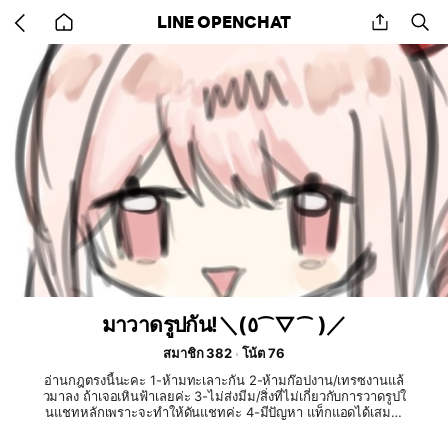
Go
share
se
LINE OPENCHAT
back
to
home
มาวาดรูปกัน!＼(٥⁀▽⁀ )／
สมาชิก 382
โน้ต 76
อ่านกฎตรงนี้นะคะ 1-ห้ามทะเลาะกัน 2-ห้ามก๊อปงาน/เทรซงานแล้
วมาลง ถ้าเจอเหินฟ้าเลยค่ะ 3-ไม่ส่งมีม/สิ่งที่ไม่เกี่ยวกับการวาดรูปใ
นแชทหลักเพราะจะทำให้ดันแชทค่ะ 4-มีปัญหา แท็กแอดได้เสมอเ
ลยค่ะ 5-กรุณาพูดให้เกียรติกันนะคะ ไม่ใช้คำที่รุนแรง ทำร้ายจิตใ
จผู้อื่น ถ้าเจอก็เหินฟ้าเลยค่ะ 6-ไม่โปรโมทร้านค้าที่ไม่เกี่ยวกับการ