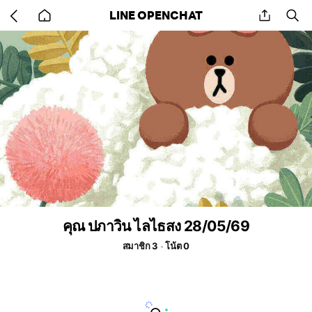
Go
share
se
LINE OPENCHAT
back
to
home
คุณ ปภาวิน ไลไธสง 28/05/69
สมาชิก 3
โน้ต 0