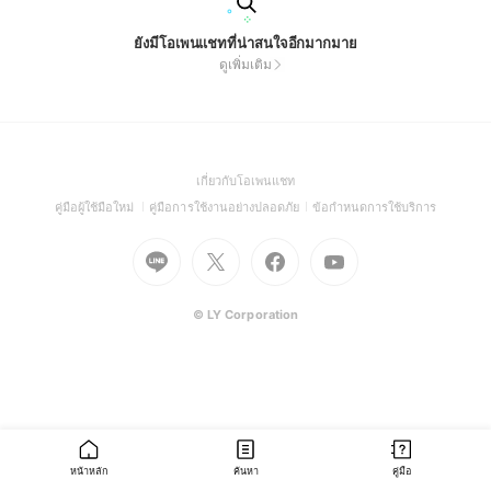
ยังมีโอเพนแชทที่น่าสนใจอีกมากมาย
ดูเพิ่มเติม
(Open
เกี่ยวกับโอเพนแชท
in
(Open
(Open
(Open
คู่มือผู้ใช้มือใหม่
คู่มือการใช้งานอย่างปลอดภัย
ข้อกำหนดการใช้บริการ
a
in
in
in
Go
Go
Go
new
Go
a
a
a
to
to
to
window)
to
new
new
new
Line
X
Facebook
Youtube
window)
window)
window)
(Open
(Open
(Open
(Open
© LY Corporation
in
in
in
in
a
a
a
a
new
new
new
new
window)
window)
window)
window)
หน้าหลัก
ค้นหา
คู่มือ