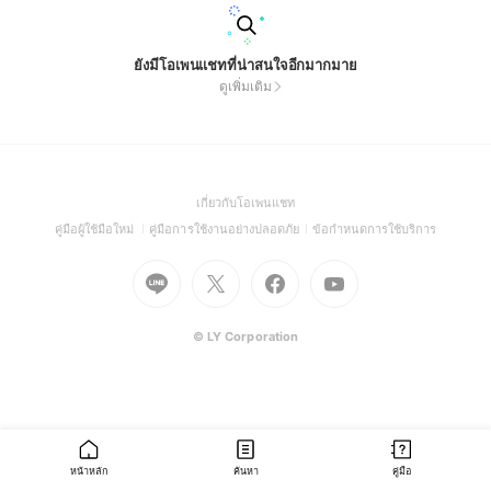
ยังมีโอเพนแชทที่น่าสนใจอีกมากมาย
ดูเพิ่มเติม
(Open
เกี่ยวกับโอเพนแชท
in
(Open
(Open
(Open
คู่มือผู้ใช้มือใหม่
คู่มือการใช้งานอย่างปลอดภัย
ข้อกำหนดการใช้บริการ
a
in
in
in
Go
Go
Go
new
Go
a
a
a
to
to
to
window)
to
new
new
new
Line
X
Facebook
Youtube
window)
window)
window)
(Open
(Open
(Open
(Open
© LY Corporation
in
in
in
in
a
a
a
a
new
new
new
new
window)
window)
window)
window)
หน้าหลัก
ค้นหา
คู่มือ