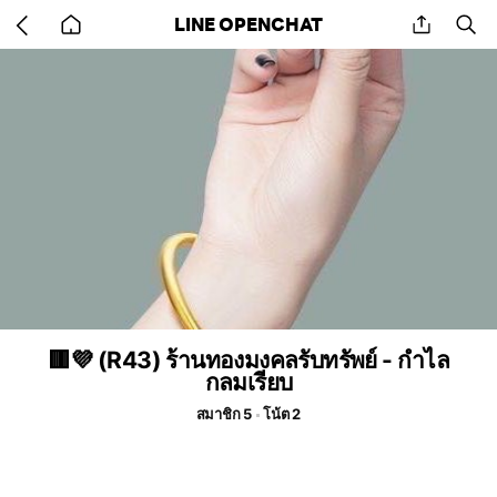
Go
share
se
LINE OPENCHAT
back
to
home
🟥💜 (R43) ร้านทองมงคลรับทรัพย์ - กำไล
กลมเรียบ
สมาชิก 5
โน้ต 2