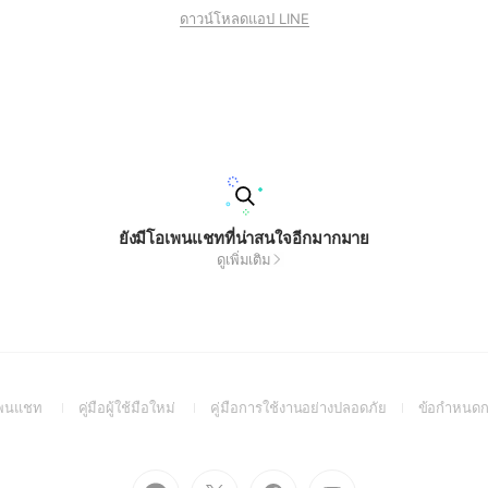
ดาวน์โหลดแอป LINE
ยังมีโอเพนแชทที่น่าสนใจอีกมากมาย
ดูเพิ่มเติม
(Open
(Open
(Open
อเพนแชท
คู่มือผู้ใช้มือใหม่
คู่มือการใช้งานอย่างปลอดภัย
ข้อกำหนดก
in
in
in
a
a
a
new
new
new
Go
Go
Go
Go