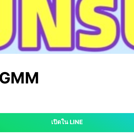
องGMM
เปิดใน LINE