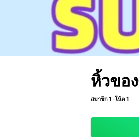
หิ้วข
สมาชิก 1
โน้ต 1