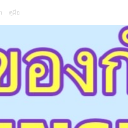
า
คู่มือ