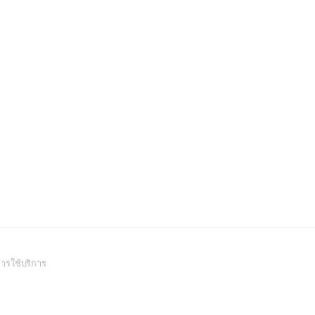
(Open
ารใช้บริการ
in
a
new