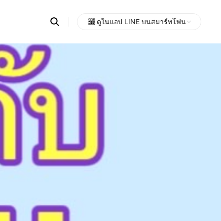
Search
ดูในแอป LINE บนสมาร์ทโฟน
OpenChats
Open
or
search
messages
area