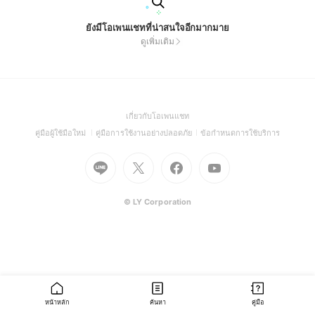
ยังมีโอเพนแชทที่น่าสนใจอีกมากมาย
ดูเพิ่มเติม
(Open
เกี่ยวกับโอเพนแชท
in
(Open
(Open
(Open
คู่มือผู้ใช้มือใหม่
คู่มือการใช้งานอย่างปลอดภัย
ข้อกำหนดการใช้บริการ
a
in
in
in
Go
Go
Go
new
Go
a
a
a
to
to
to
window)
to
new
new
new
Line
X
Facebook
Youtube
window)
window)
window)
(Open
(Open
(Open
(Open
© LY Corporation
in
in
in
in
a
a
a
a
new
new
new
new
window)
window)
window)
window)
หน้าหลัก
ค้นหา
คู่มือ