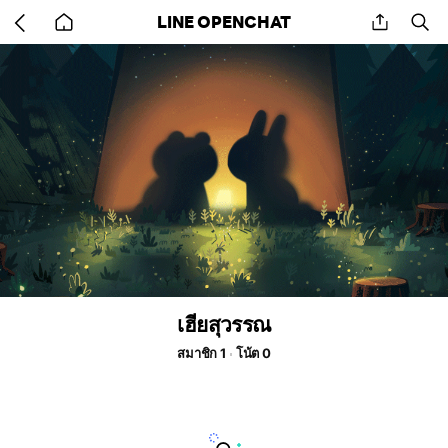
Go
share
se
LINE OPENCHAT
back
to
home
เฮียสุวรรณ
สมาชิก 1
โน้ต 0