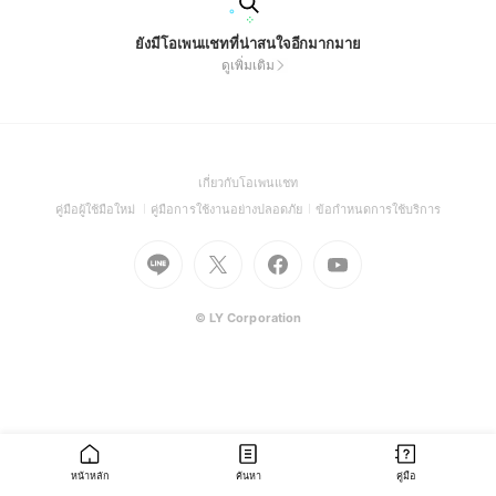
ยังมีโอเพนแชทที่น่าสนใจอีกมากมาย
ดูเพิ่มเติม
(Open
เกี่ยวกับโอเพนแชท
in
(Open
(Open
(Open
คู่มือผู้ใช้มือใหม่
คู่มือการใช้งานอย่างปลอดภัย
ข้อกำหนดการใช้บริการ
a
in
in
in
Go
Go
Go
new
Go
a
a
a
to
to
to
window)
to
new
new
new
Line
X
Facebook
Youtube
window)
window)
window)
(Open
(Open
(Open
(Open
© LY Corporation
in
in
in
in
a
a
a
a
new
new
new
new
window)
window)
window)
window)
หน้าหลัก
ค้นหา
คู่มือ