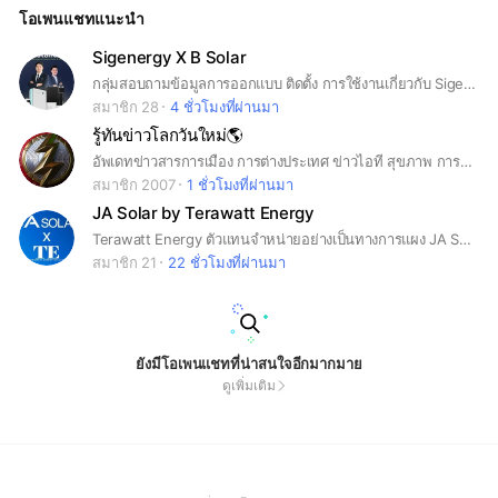
โอเพนแชทแนะนำ
Sigenergy X B Solar
กลุ่มสอบถามข้อมูลการออกแบบ ติดตั้ง การใช้งานเกี่ยวกับ Sigenergy
สมาชิก 28
4 ชั่วโมงที่ผ่านมา
รู้ทันข่าวโลกวันใหม่🌎
อัพเดทข่าวสารการเมือง การต่างประเทศ ข่าวไอที สุขภาพ การค้าระหว่างประเทศทั่วโลกและข่าวรอบด้านที่น่าสนใจได้ที่นี่
สมาชิก 2007
1 ชั่วโมงที่ผ่านมา
JA Solar by Terawatt Energy
Terawatt Energy ตัวแทนจำหน่ายอย่างเป็นทางการแผง JA Solar
สมาชิก 21
22 ชั่วโมงที่ผ่านมา
ยังมีโอเพนแชทที่น่าสนใจอีกมากมาย
ดูเพิ่มเติม