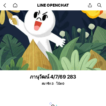
Go
share
se
LINE OPENCHAT
back
to
home
ภานุวัฒน์ 4/7/69 283
สมาชิก 3
โน้ต 0