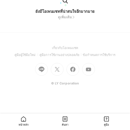
ยังมีโอเพนแชทที่น่าสนใจอีกมากมาย
ดูเพิ่มเติม
(Open
เกี่ยวกับโอเพนแชท
in
(Open
(Open
(Open
คู่มือผู้ใช้มือใหม่
คู่มือการใช้งานอย่างปลอดภัย
ข้อกำหนดการใช้บริการ
a
in
in
in
Go
Go
Go
new
Go
a
a
a
to
to
to
window)
to
new
new
new
Line
X
Facebook
Youtube
window)
window)
window)
(Open
(Open
(Open
(Open
© LY Corporation
in
in
in
in
a
a
a
a
new
new
new
new
window)
window)
window)
window)
หน้าหลัก
ค้นหา
คู่มือ