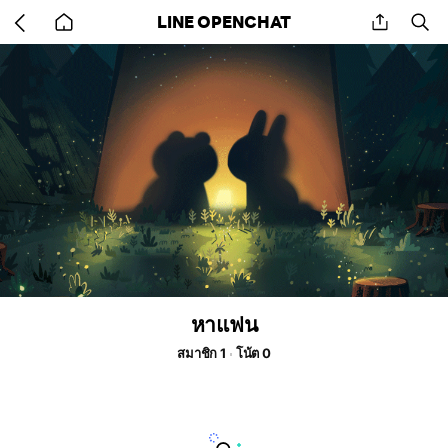
Go
share
se
LINE OPENCHAT
back
to
home
หาแฟน
สมาชิก 1
โน้ต 0