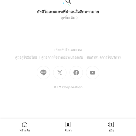
ยังมีโอเพนแชทที่น่าสนใจอีกมากมาย
ดูเพิ่มเติม
(Open
เกี่ยวกับโอเพนแชท
in
(Open
(Open
(Open
คู่มือผู้ใช้มือใหม่
คู่มือการใช้งานอย่างปลอดภัย
ข้อกำหนดการใช้บริการ
a
in
in
in
Go
Go
Go
new
Go
a
a
a
to
to
to
window)
to
new
new
new
Line
X
Facebook
Youtube
window)
window)
window)
(Open
(Open
(Open
(Open
© LY Corporation
in
in
in
in
a
a
a
a
new
new
new
new
window)
window)
window)
window)
หน้าหลัก
ค้นหา
คู่มือ