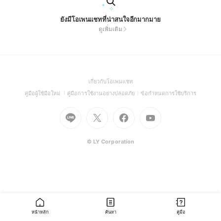
ยังมีโอเพนแชทที่น่าสนใจอีกมากมาย
ดูเพิ่มเติม
(Open
เกี่ยวกับโอเพนแชท
in
(Open
(Open
(Open
คู่มือผู้ใช้มือใหม่
คู่มือการใช้งานอย่างปลอดภัย
ข้อกำหนดการใช้บริการ
a
in
in
in
Go
Go
Go
new
Go
a
a
a
to
to
to
window)
to
new
new
new
Line
X
Facebook
Youtube
window)
window)
window)
(Open
(Open
(Open
(Open
© LY Corporation
in
in
in
in
a
a
a
a
new
new
new
new
window)
window)
window)
window)
หน้าหลัก
ค้นหา
คู่มือ