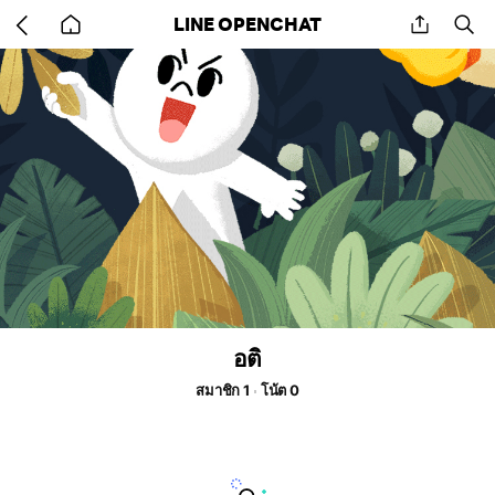
Go
share
se
LINE OPENCHAT
back
to
home
อติ
สมาชิก 1
โน้ต 0