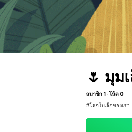
🌷 มุม
สมาชิก 1
โน้ต 0
#โลกใบเล็กของเรา