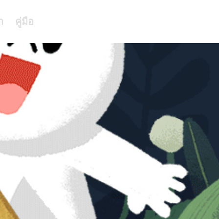
า
คู่มือ