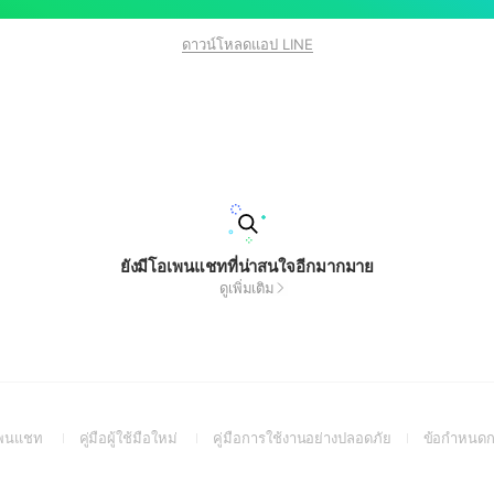
ดาวน์โหลดแอป LINE
ยังมีโอเพนแชทที่น่าสนใจอีกมากมาย
ดูเพิ่มเติม
(Open
(Open
(Open
อเพนแชท
คู่มือผู้ใช้มือใหม่
คู่มือการใช้งานอย่างปลอดภัย
ข้อกำหนดก
in
in
in
a
a
a