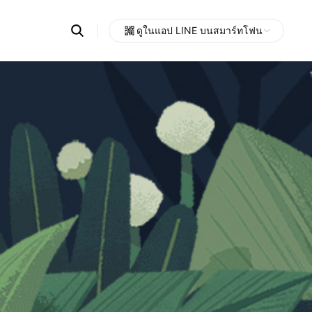
Search
ดูในแอป LINE บนสมาร์ทโฟน
OpenChats
Open
or
search
messages
area