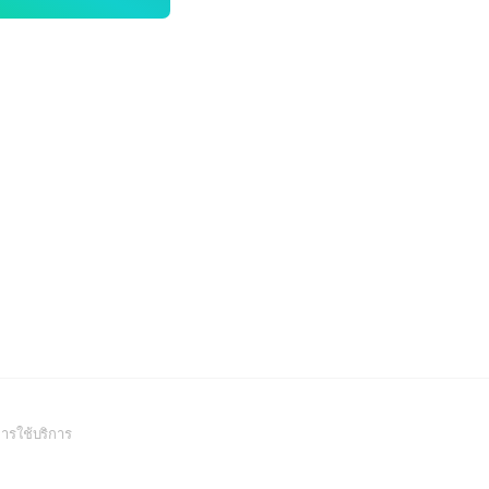
(Open
ารใช้บริการ
in
a