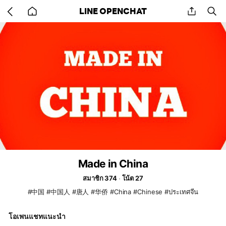
Go
share
se
LINE OPENCHAT
back
to
home
Made in China
สมาชิก 374
โน้ต 27
#中国 #中国人 #唐人 #华侨 #China #Chinese #ประเทศจีน
โอเพนแชทแนะนำ