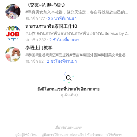
《交友~約聊~視訊》
#單身男女加入本社群，緣分天注定，各自尋找屬於自己的另一半
สมาชิก 177
25 นาทีที่ผ่านมา
หางานภาษาจีน泰国工作10
#工作 #งานภาษาจีน #หางานภาษาจีน #ขางาน Service by Zhongtaiqin Human Resource Co., Ltd.
สมาชิก 232
2 ชั่วโมงที่ผ่านมา
泰语上门教学
#泰国#曼谷#清迈#芭提雅#普吉#泰国外围#泰国美女#曼谷外围#曼谷美女
สมาชิก 92
2 ชั่วโมงที่ผ่านมา
ยังมีโอเพนแชทที่น่าสนใจอีกมากมาย
ดูเพิ่มเติม
(Open
เกี่ยวกับโอเพนแชท
in
(Open
(Open
(Open
คู่มือผู้ใช้มือใหม่
คู่มือการใช้งานอย่างปลอดภัย
ข้อกำหนดการใช้บริการ