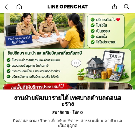
Go
share
se
LINE OPENCHAT
back
to
home
งานฝ่ายพัฒนารายได้ เทศบาลตำบลดอนอ
ะราง
สมาชิก 15
โน้ต 0
ติดต่อสอบถาม ปรึกษา เกี่ยวกับภาษีต่างๆ ค่าธรรมเนียม ค่าปรับ แล
ะใบอนุญาต