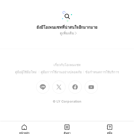
ยังมีโอเพนแชทที่น่าสนใจอีกมากมาย
ดูเพิ่มเติม
(Open
เกี่ยวกับโอเพนแชท
in
(Open
(Open
(Open
คู่มือผู้ใช้มือใหม่
คู่มือการใช้งานอย่างปลอดภัย
ข้อกำหนดการใช้บริการ
a
in
in
in
Go
Go
Go
new
Go
a
a
a
to
to
to
window)
to
new
new
new
Line
X
Facebook
Youtube
window)
window)
window)
(Open
(Open
(Open
(Open
© LY Corporation
in
in
in
in
a
a
a
a
new
new
new
new
window)
window)
window)
window)
หน้าหลัก
ค้นหา
คู่มือ