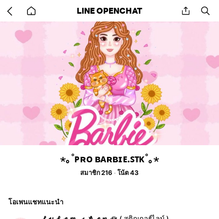
Go
share
se
LINE OPENCHAT
back
to
home
⋆｡˚ᴘʀᴏ ʙᴀʀʙɪᴇ.ꜱᴛᴋ˚｡⋆
สมาชิก 216
โน้ต 43
โอเพนแชทแนะนำ
𝓯𝔂𝓵𝓮𝓶_𝓼𝓱𝓸𝓹 🪷 ( สติกเกอร์ไลน์ )