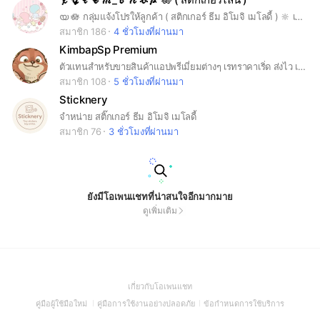
യ 🪷 กลุ่มแจ้งโปรให้ลูกค้า ( สติกเกอร์ ธีม อิโมจิ เมโลดี้ ) 🔆 เรท 25 50 75 👐🏻 ❗️ ( ปกติลดราคากว่านี้ เริ่มต้น 9 ฿ ) 🪥 🎠 เขาครั้งแรกได้ธีม 59 ทันที ออก = แบน❕ 🧘🏻‍♀️ กลุ่มนี้แจ้งโปรเท่านั้น ต้องการพูดคุย สอบถามรีวิวสินค้า ตัวอย่างสินค้า ไป v.2 น้า 🌟 ·͜· ˖ 🍵 เปิดดึก ตอบไว ส่งไว เหรียญแท้ 3000% 🍅 ( #สติกเกอร์ไลน์ #ธีมไลน์ #อิโมจิ #เมโลดี้ ) 🪽
สมาชิก 186
4 ชั่วโมงที่ผ่านมา
KimbapSp Premium
ตัวแทนสำหรับขายสินค้าแอปพรีเมี่ยมต่างๆ เรทราคาเริ่ด ส่งไว เติมของเรื่อยๆ พร้อมกดผ่านเว็บไซต์ 24 ชม. #ตัวแทนร้านคิม #KimbapSp
สมาชิก 108
5 ชั่วโมงที่ผ่านมา
Sticknery
จำหน่าย สติ๊กเกอร์ ธีม อิโมจิ เมโลดี้
สมาชิก 76
3 ชั่วโมงที่ผ่านมา
ยังมีโอเพนแชทที่น่าสนใจอีกมากมาย
ดูเพิ่มเติม
(Open
เกี่ยวกับโอเพนแชท
in
(Open
(Open
(Open
คู่มือผู้ใช้มือใหม่
คู่มือการใช้งานอย่างปลอดภัย
ข้อกำหนดการใช้บริการ
a
in
in
in