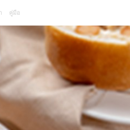
า
คู่มือ