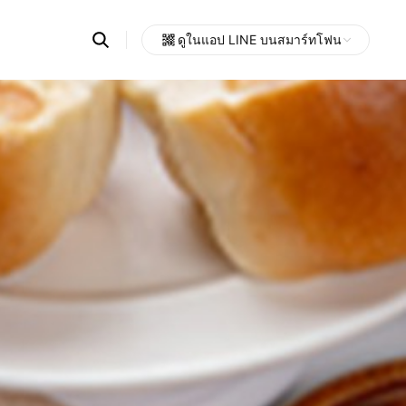
Search
ดูในแอป LINE บนสมาร์ทโฟน
OpenChats
Open
or
search
messages
area