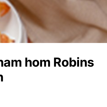
ham hom Robins
n