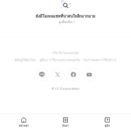
ยังมีโอเพนแชทที่น่าสนใจอีกมากมาย
ดูเพิ่มเติม
(Open
เกี่ยวกับโอเพนแชท
in
(Open
(Open
(Open
คู่มือผู้ใช้มือใหม่
คู่มือการใช้งานอย่างปลอดภัย
ข้อกำหนดการใช้บริการ
a
in
in
in
Go
Go
Go
new
Go
a
a
a
to
to
to
window)
to
new
new
new
Line
X
Facebook
Youtube
window)
window)
window)
(Open
(Open
(Open
(Open
© LY Corporation
in
in
in
in
a
a
a
a
new
new
new
new
window)
window)
window)
window)
หน้าหลัก
ค้นหา
คู่มือ