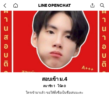
Go
share
se
LINE OPENCHAT
back
to
home
สอบเข้า ม.4
สมาชิก 1
โน้ต 0
ใครเข้ามาเเล้ว ขอให้ตั้งชื่อเป็นชื่อเล่นนะคะ