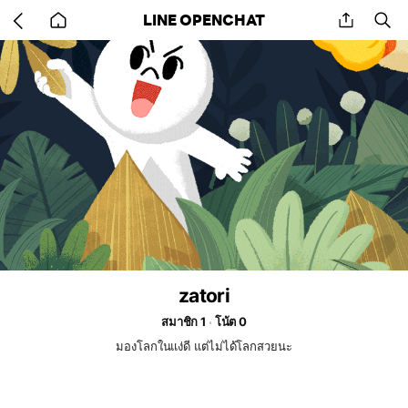
Go
share
se
LINE OPENCHAT
back
to
home
zatori
สมาชิก 1
โน้ต 0
มองโลกในแง่ดี แต่ไม่ได้โลกสวยนะ