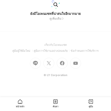
ยังมีโอเพนแชทที่น่าสนใจอีกมากมาย
ดูเพิ่มเติม
(Open
เกี่ยวกับโอเพนแชท
in
(Open
(Open
(Open
คู่มือผู้ใช้มือใหม่
คู่มือการใช้งานอย่างปลอดภัย
ข้อกำหนดการใช้บริการ
a
in
in
in
Go
Go
Go
new
Go
a
a
a
to
to
to
window)
to
new
new
new
Line
X
Facebook
Youtube
window)
window)
window)
(Open
(Open
(Open
(Open
© LY Corporation
in
in
in
in
a
a
a
a
new
new
new
new
window)
window)
window)
window)
หน้าหลัก
ค้นหา
คู่มือ