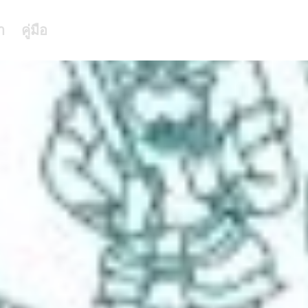
า
คู่มือ