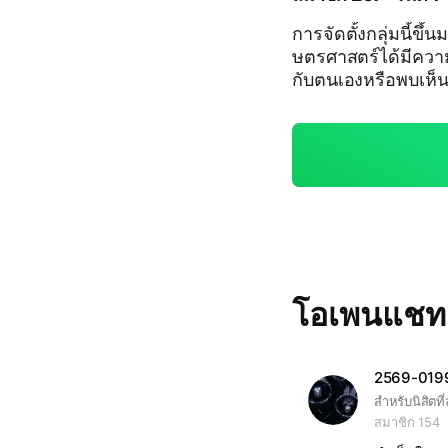
การจัดตั้งกลุ่มนี้ข
ษตรศาสตร์ได้มีควา
กับตนเองหรือพบเห็น
ห้ทันท่วงที และ ผู้ป
ามต้องการความช่วยเ
นิสิตสาขาพละศึกษา
และทีมงานของผม หวัง
ละนิสิตปลอดภัยในทุ
โอเพนแช
2569-0199
สมาชิก 154