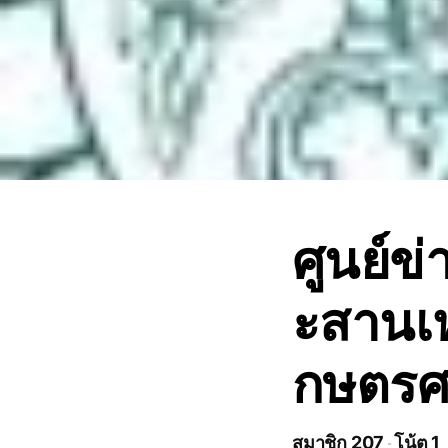
ศูนย์ข
ะสานเห
กษตรศ
สมาชิก 207
โน้ต 1