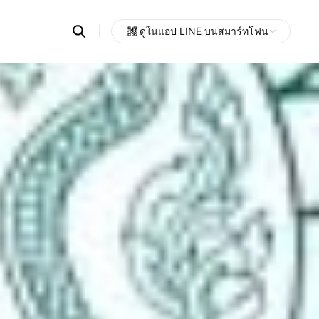
Search
ดูในแอป LINE บนสมาร์ทโฟน
OpenChats
Open
or
search
messages
area