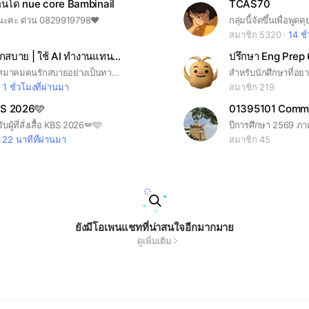
อนโด nue core Bambinail
TCAS70
ยนะคะ ด่วน 0829919798❤️
สมาชิก 5320
14 ชั
สมาคมคนรักสบาย | ใช้ AI ทำงานแทนได้ป่ะ 🤖
ปรึกษา Eng Prep
ยินดีต้อนรับสู่สมาคมคนรักสบายอย่างเป็นทางการจ้า! 🤖💨 ชุมชนศูนย์รวมของคนขี้เกียจแต่ฉลาดที่จะใช้ AI ทุ่นแรงชีวิตประจำวัน!
1 ชั่วโมงที่ผ่านมา
สมาชิก 219
S 2026🩵
ผู้ที่สั่งเสื้อ KBS 2026🪽🩵
ปีการศึกษา 2569 ภา
22 นาทีที่ผ่านมา
สมาชิก 45
ยังมีโอเพนแชทที่น่าสนใจอีกมากมาย
ดูเพิ่มเติม