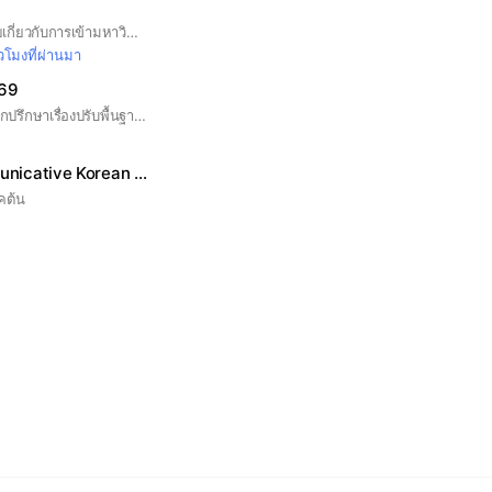
กลุ่มนี้จัดขึ้นเพื่อพูดคุยเกี่ยวกับการเข้ามหาวิทยาลัย สามารถแลกเปลี่ยนข้อมูลและความรู้ได้เลยค่ะ #dek70 #dek71 #dek72 #เด็กซิ่ว
่วโมงที่ผ่านมา
 69
สำหรับนักศึกษาที่อยากปรึกษาเรื่องปรับพื้นฐาน ให้คำปรึกษากันเอง
01395101 Communicative Korean I (หมู่ 1)
คต้น