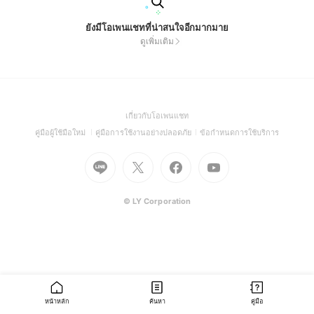
ยังมีโอเพนแชทที่น่าสนใจอีกมากมาย
ดูเพิ่มเติม
(Open
เกี่ยวกับโอเพนแชท
in
(Open
(Open
(Open
คู่มือผู้ใช้มือใหม่
คู่มือการใช้งานอย่างปลอดภัย
ข้อกำหนดการใช้บริการ
a
in
in
in
Go
Go
Go
new
Go
a
a
a
to
to
to
window)
to
new
new
new
Line
X
Facebook
Youtube
window)
window)
window)
(Open
(Open
(Open
(Open
© LY Corporation
in
in
in
in
a
a
a
a
new
new
new
new
window)
window)
window)
window)
หน้าหลัก
ค้นหา
คู่มือ