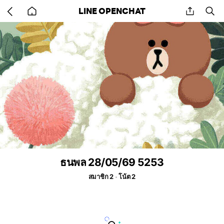
Go
share
se
LINE OPENCHAT
back
to
home
ธนพล 28/05/69 5253
สมาชิก 2
โน้ต 2