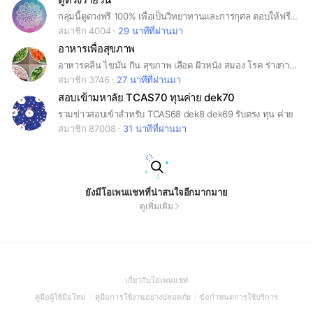
กลุ่มนี้ดูดวงฟรี 100% เพื่อเป็นวิทยาทานและการกุศล ตอบให้ฟรี 2 ขอใน 7 วัน / เข้ากลุ่มง่ายๆด้วยการอ่านและตอบคำถามเพื่อขอเข้ากลุ่มให้ถูกต้อง / เข้าได้แล้วก็เป็นที่พึ่งให้ตัวเองด้วยการอ่านประกาศแล้วทำตาม ง่ายๆแค่นี้ ทำได้ก็เข้ามาเล๊ยยย #ดูดวง #ฟรี #โหราศาสตร์ #เคราะห์ #ความรัก #คู่ครอง #การเงิน #โชค #ลาง #พลิกผัน #ชะตา #เสี่ยงโชค
สมาชิก 4004
29 นาทีที่ผ่านมา
อาหารเพื่อสุขภาพ
อาหารคลีน ไขมัน กิน สุขภาพ เลือด ผิวหนัง สมอง โรค ร่างกาย โปรตีน วิตามิน อาหารเสริม สมุนไพร ยา อาหาร 5 หมู่ เนื้อสัตว์ ไข่ ไขมัน เนื้อ ปลา ไก่ ผัก ผลไม้ ออร์แกนิก ผักปลอดสารพิษ ทานแล้วไม่อ้วน ลดน้ำหนัก เมนูอาหารสุขภาพ
สมาชิก 3746
27 นาทีที่ผ่านมา
สอบเข้ามหาลัย TCAS70 ทุนค่าย dek70
รวมข่าวสอบเข้าสำหรับ TCAS68 dek8 dek69 รับตรง ทุน ค่าย
สมาชิก 87008
31 นาทีที่ผ่านมา
ยังมีโอเพนแชทที่น่าสนใจอีกมากมาย
ดูเพิ่มเติม
(Open
เกี่ยวกับโอเพนแชท
in
(Open
(Open
(Open
คู่มือผู้ใช้มือใหม่
คู่มือการใช้งานอย่างปลอดภัย
ข้อกำหนดการใช้บริการ
a
in
in
in