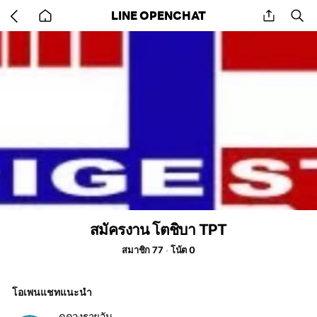
Go
share
se
LINE OPENCHAT
back
to
home
สมัครงาน โตชิบา TPT
สมาชิก 77
โน้ต 0
โอเพนแชทแนะนำ
ดูดวงรายวัน