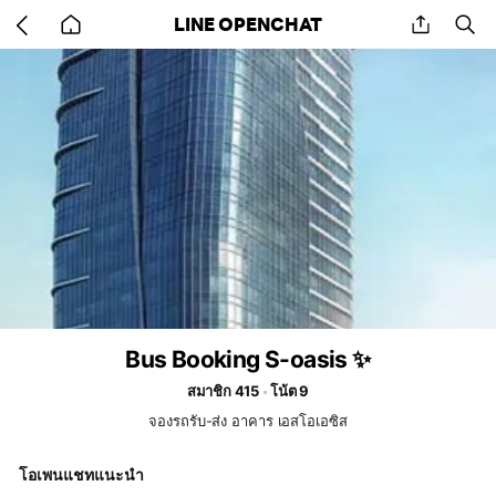
Go
share
se
LINE OPENCHAT
back
to
home
Bus Booking S-oasis ✨
สมาชิก 415
โน้ต 9
จองรถรับ-ส่ง อาคาร เอสโอเอซิส
โอเพนแชทแนะนำ