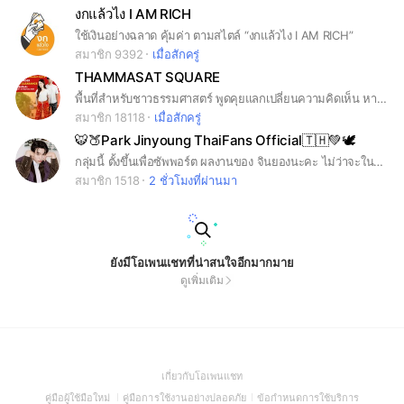
งกแล้วไง I AM RICH
ใช้เงินอย่างฉลาด คุ้มค่า ตามสไตล์ “งกแล้วไง I AM RICH”
สมาชิก 9392
เมื่อสักครู่
THAMMASAT SQUARE
พื้นที่สำหรับชาวธรรมศาสตร์ พูดคุยแลกเปลี่ยนความคิดเห็น หางานพิเศษ คุยประเด็นต่างๆ แจ้งข่าวสารสำคัญ หาเพื่อน #ธรรมศาสตร์ #ประเทศรังสิต
สมาชิก 18118
เมื่อสักครู่
🐯🍑Park Jinyoung ThaiFans Official🇹🇭💚🕊
กลุ่มนี้ ตั้งขึ้นเพื่อซัพพอร์ต ผลงานของ จินยองนะคะ ไม่ว่าจะในฐานะศิลปิน หรือนักแสดง ก็จะซัพพอร์ตต่อไป 🤟เป็นกำลังใจให้จินยองกันค่ะ🤟 #jinyoung #จินยอง #parkjinyoung #got7 #jinyounggot7 #진영 #박진영 #JinyoungGOT7 #จินยอง #GOT7 #갓세븐 #IGOT7 @JINYOUNG @GOT7
สมาชิก 1518
2 ชั่วโมงที่ผ่านมา
ยังมีโอเพนแชทที่น่าสนใจอีกมากมาย
ดูเพิ่มเติม
(Open
เกี่ยวกับโอเพนแชท
in
(Open
(Open
(Open
คู่มือผู้ใช้มือใหม่
คู่มือการใช้งานอย่างปลอดภัย
ข้อกำหนดการใช้บริการ