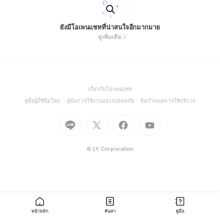
ยังมีโอเพนแชทที่น่าสนใจอีกมากมาย
ดูเพิ่มเติม
(Open
เกี่ยวกับโอเพนแชท
in
(Open
(Open
(Open
คู่มือผู้ใช้มือใหม่
คู่มือการใช้งานอย่างปลอดภัย
ข้อกำหนดการใช้บริการ
a
in
in
in
Go
Go
Go
new
Go
a
a
a
to
to
to
window)
to
new
new
new
Line
X
Facebook
Youtube
window)
window)
window)
(Open
(Open
(Open
(Open
© LY Corporation
in
in
in
in
a
a
a
a
new
new
new
new
window)
window)
window)
window)
หน้าหลัก
ค้นหา
คู่มือ