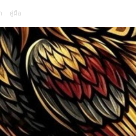
า
คู่มือ