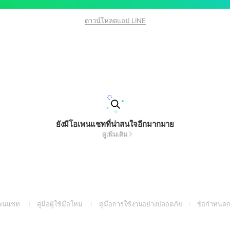
ดาวน์โหลดแอป LINE
ยังมีโอเพนแชทที่น่าสนใจอีกมากมาย
ดูเพิ่มเติม
(Open
(Open
(Open
อเพนแชท
คู่มือผู้ใช้มือใหม่
คู่มือการใช้งานอย่างปลอดภัย
ข้อกำหนดก
in
in
in
a
a
a