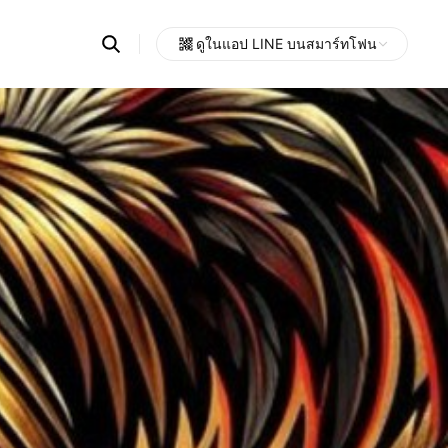
Search
ดูในแอป LINE บนสมาร์ทโฟน
OpenChats
Open
or
search
messages
area