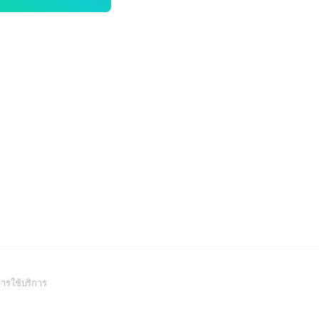
(Open
ารใช้บริการ
in
a