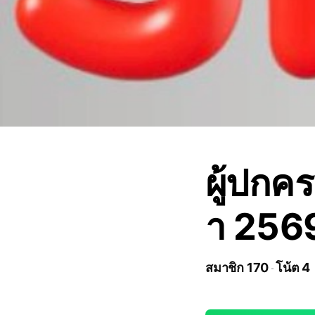
ผู้ปกค
า 256
สมาชิก 170
โน้ต 4