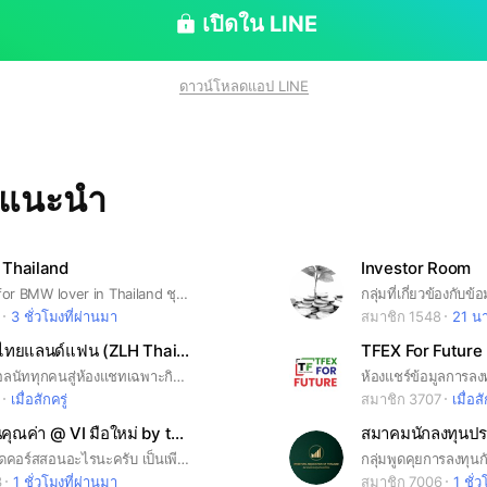
เปิดใน LINE
ดาวน์โหลดแอป LINE
ทแนะนำ
Thailand
Investor Room
Community for BMW lover in Thailand ชุมชนแห่งใหม่สำหรับท่านที่ชื่นชอบ BMW ทุกรุ่น ทุกปี ทุกโฉม ในประเทศไทย
3 ชั่วโมงที่ผ่านมา
สมาชิก 1548
21 นา
จางหลิงเฮ่อไทยแลนด์แฟน (ZLH Thailand 🇹🇭)
TFEX For Future
ยินดีต้อนรับวอลนัททุกคนสู่ห้องแชทเฉพาะกิจของจางหลิงเฮ่อ (กรุณาตอบคำถามให้ครบทุกข้อด้วยนะคะ...การรับสมาชิกอยู่ที่ดุลพินิจของแอดมินเห็นสมควรและหากตอบคำถามมาแบบกวนๆ ขออนุญาตไม่รับเข้ากลุ่มนะคะ) และเมื่อเข้ามาแล้วกรุณาอ่านประกาศและโน๊ตด้วยค่ะ) #Zhanglinghe #张凌赫 #จางหลิงเฮ่อ #ZLHThailand
เมื่อสักครู่
สมาชิก 3707
เมื่อสั
ห้องเรียนหุ้นคุณค่า @ VI มือใหม่ by the economist
สมาคมนักลงทุนป
ห้องนี้ไม่ได้เปิดคอร์สสอนอะไรนะครับ เป็นเพียงห้องที่สร้างสังคมในการลงทุนแบบเน้นคุณค่า จุดประสงค์คือ 1. แลกเปลี่ยนข้อมูลข่าวสาร ผลประกอบการ / ข่าวบริษัท 2. แลกเปลี่ยนการวิเคราะห์หุ้น สอบถามพื้นฐาน (เทคนิคบ้าง ) โดยตั้งใจให้เป็นกลุ่ม Hybrid พื้นฐาน 80% เทคนิค 20% 3. สร้างสังคมนักลงทุน ช่วยกันตอบคำถาม หรือสอบถามข้อมูลหุ้นรายตัว ข่วยเหลือนักลงทุนมือใหม่ 4. กรุณาใช้รูปจริง และชื่อเล่น ในการสมัครเข้ากลุ่มครับ 5. หลังเข้ากลุ่มกรุณากดอ่านกฎของกลุ่มด้วยครับ
3
1 ชั่วโมงที่ผ่านมา
สมาชิก 7006
1 ชั่