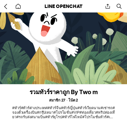
Go
share
se
LINE OPENCHAT
back
to
home
รวมทัวร์ราคาถูก By Two m
สมาชิก 27
โน้ต 2
#ทัวร์#ทัวร์ต่างประเทศ#ทัวร์จีน#ทัวร์ญี่ปุ่น#ทัวร์เวียดนาม#เช่ารถ#
จองตั๋วเครื่องบิน#กรุ๊ปเหมา#โปรโมชั่น#VIP#ท่องเที่ยว#ทริปท่องเที่
ยว#รถรับส่งสนามบิน#ทัวร์ยุโรป#ทัวร์ไฟไหม้#โปรโมชั่นทัวร์#เที่ย
วไทย