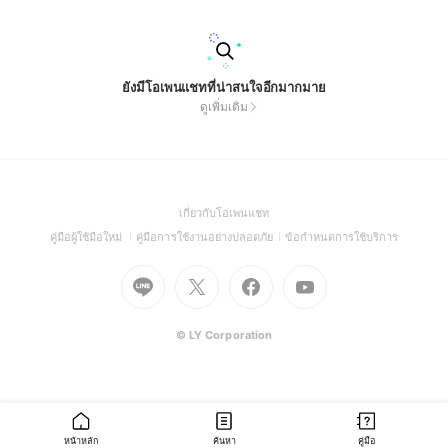
ยังมีโอเพนแชทที่น่าสนใจอีกมากมาย
ดูเพิ่มเติม
(Open
เกี่ยวกับโอเพนแชท
in
(Open
(Open
(Open
คู่มือผู้ใช้มือใหม่
คู่มือการใช้งานอย่างปลอดภัย
ข้อกำหนดการใช้บริการ
a
in
in
in
Go
Go
Go
new
Go
a
a
a
to
to
to
window)
to
new
new
new
Line
X
Facebook
Youtube
window)
window)
window)
(Open
(Open
(Open
(Open
© LY Corporation
in
in
in
in
a
a
a
a
new
new
new
new
window)
window)
window)
window)
หน้าหลัก
ค้นหา
คู่มือ