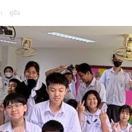
า
คู่มือ