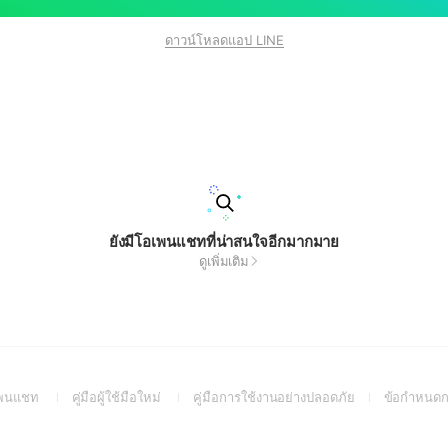
ดาวน์โหลดแอป LINE
ยังมีโอเพนแชทที่น่าสนใจอีกมากมาย
ดูเพิ่มเติม
(Open
(Open
(Open
อเพนแชท
คู่มือผู้ใช้มือใหม่
คู่มือการใช้งานอย่างปลอดภัย
ข้อกำหนดก
in
in
in
a
a
a