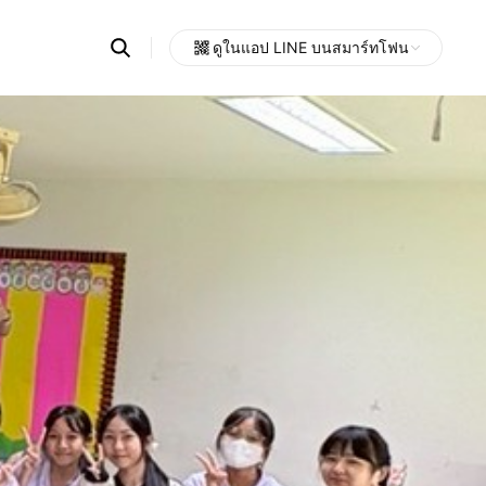
Search
ดูในแอป LINE บนสมาร์ทโฟน
OpenChats
Open
or
search
messages
area