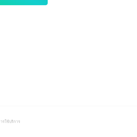
(Open
ารใช้บริการ
in
a