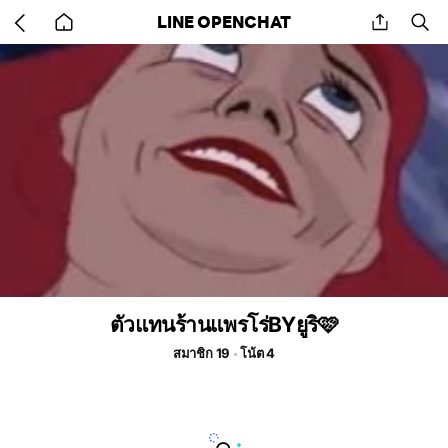
Go
share
se
LINE OPENCHAT
back
to
home
ตัวแทนร้านแพรโร่BYยูริ🩷
สมาชิก 19
โน้ต 4