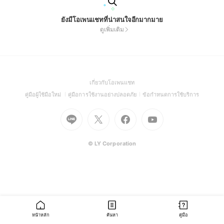
ยังมีโอเพนแชทที่น่าสนใจอีกมากมาย
ดูเพิ่มเติม
(Open
เกี่ยวกับโอเพนแชท
in
(Open
(Open
(Open
คู่มือผู้ใช้มือใหม่
คู่มือการใช้งานอย่างปลอดภัย
ข้อกำหนดการใช้บริการ
a
in
in
in
Go
Go
Go
new
Go
a
a
a
to
to
to
window)
to
new
new
new
Line
X
Facebook
Youtube
window)
window)
window)
(Open
(Open
(Open
(Open
© LY Corporation
in
in
in
in
a
a
a
a
new
new
new
new
window)
window)
window)
window)
หน้าหลัก
ค้นหา
คู่มือ