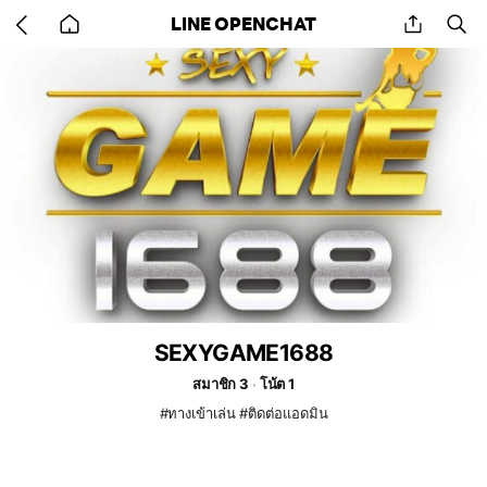
Go
share
se
LINE OPENCHAT
back
to
home
SEXYGAME1688
สมาชิก 3
โน้ต 1
#ทางเข้าเล่น #ติดต่อแอดมิน