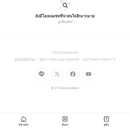
ยังมีโอเพนแชทที่น่าสนใจอีกมากมาย
ดูเพิ่มเติม
(Open
เกี่ยวกับโอเพนแชท
in
(Open
(Open
(Open
คู่มือผู้ใช้มือใหม่
คู่มือการใช้งานอย่างปลอดภัย
ข้อกำหนดการใช้บริการ
a
in
in
in
Go
Go
Go
new
Go
a
a
a
to
to
to
window)
to
new
new
new
Line
X
Facebook
Youtube
window)
window)
window)
(Open
(Open
(Open
(Open
© LY Corporation
in
in
in
in
a
a
a
a
new
new
new
new
window)
window)
window)
window)
หน้าหลัก
ค้นหา
คู่มือ