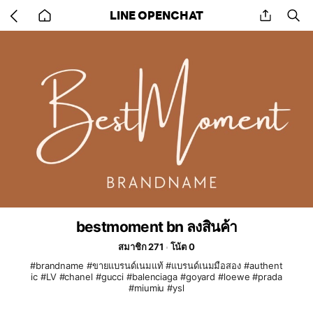
Go
share
se
LINE OPENCHAT
back
to
home
bestmoment bn ลงสินค้า
สมาชิก 271
โน้ต 0
#brandname #ขายแบรนด์เนมแท้ #แบรนด์เนมมือสอง #authent
ic #LV #chanel #gucci #balenciaga #goyard #loewe #prada
#miumiu #ysl