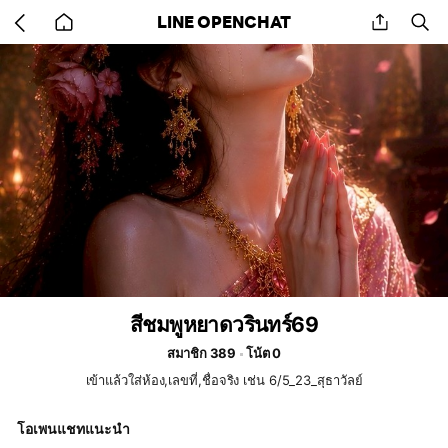
Go
share
se
LINE OPENCHAT
back
to
home
สีชมพูหยาดวรินทร์69
สมาชิก 389
โน้ต 0
เข้าแล้วใส่ห้อง,เลขที่,ชื่อจริง เช่น 6/5_23_สุธาวัลย์
โอเพนแชทแนะนำ