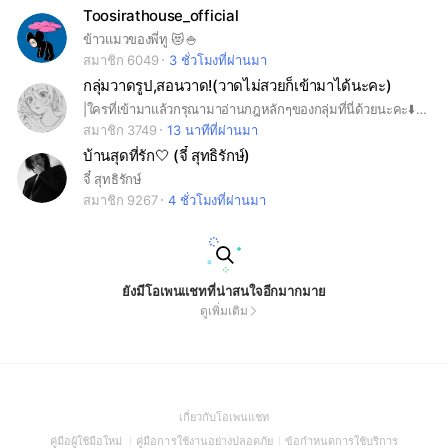
Toosirathouse_official
ข้าวแมวของพี่ทู 😻🍚
สมาชิก 6049
3 ชั่วโมงที่ผ่านมา
กลุ่มวาดรูป,สอนวาด!(วาดไม่สวยก็เข้ามาได้นะคะ)
|ใครที่เข้ามาแล้วกรุณามาอ่านกฎหลักๆของกลุ่มที่นี่ด้วยนะคะ⬇️ 1.ห้ามทะเลาะกัน,พิมพ์คำหยาบ 2.ห้ามสแปมเพราะอาจทำให้บางคนรำคาญจนเกิดการทะเลาะกัน 3.ห้ามส่งลิงก์18+,เว็บพนันหรือเรื่องที่เกี่ยวกับการเงินยกเว้นลิงก์เพลงต่างๆ,ผลงานวาดรูปบนแอพต่างๆ 4.ห้ามก๊อปงานคนอื่นแล้วมาอ้างว่าเป็นของตน ***ถ้าใครเจอกรุณาแจ้งแอดมิน,เจ้าของกลุ่มโดยการ@แอดมาน้าถ้าใครไม่มีไฟในการวาดรูปพวกเราพร้อมจะให้กำลังใจ,ซัพพอร์ตให้คำแนะนำกำลังใจแล้วก็พลังบวกที่ดีต่อทุกๆคนแล้วถ้าใครที่วาดรูปไม่สวยเดี๋ยวจะสร้างห้องอีกห้องเพื่อเป็นการสอนอนาโตมี่หรือลงสีต่างๆลงเงาที่ตนอยาก แล้วถ้ามีสีลงเงาก็จะเอามาแชร์เอามาแจกเพื่อนๆทุกคนน้า❤️
สมาชิก 3749
13 นาทีที่ผ่านมา
บ้านสุดที่รัก🤍 (จี๋ สุทธิรักษ์)
จี๋ สุทธิรักษ์
สมาชิก 9267
4 ชั่วโมงที่ผ่านมา
ยังมีโอเพนแชทที่น่าสนใจอีกมากมาย
ดูเพิ่มเติม
(Open
เกี่ยวกับโอเพนแชท
in
(Open
(Open
(Open
คู่มือผู้ใช้มือใหม่
คู่มือการใช้งานอย่างปลอดภัย
ข้อกำหนดการใช้บริการ