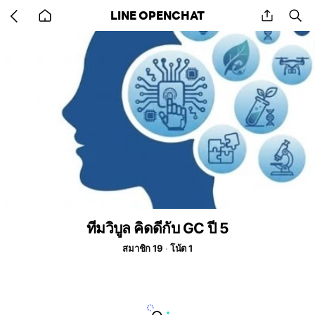
Go
share
se
LINE OPENCHAT
back
to
home
ทีมวิบูล คิดดีกับ GC ปี 5
สมาชิก 19
โน้ต 1