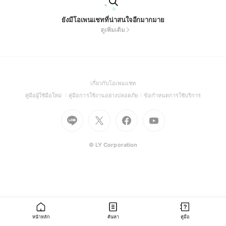
ยังมีโอเพนแชทที่น่าสนใจอีกมากมาย
ดูเพิ่มเติม
(Open
เกี่ยวกับโอเพนแชท
in
(Open
(Open
(Open
คู่มือผู้ใช้มือใหม่
คู่มือการใช้งานอย่างปลอดภัย
ข้อกำหนดการใช้บริการ
a
in
in
in
Go
Go
Go
new
Go
a
a
a
to
to
to
window)
to
new
new
new
Line
X
Facebook
Youtube
window)
window)
window)
(Open
(Open
(Open
(Open
© LY Corporation
in
in
in
in
a
a
a
a
new
new
new
new
window)
window)
window)
window)
หน้าหลัก
ค้นหา
คู่มือ