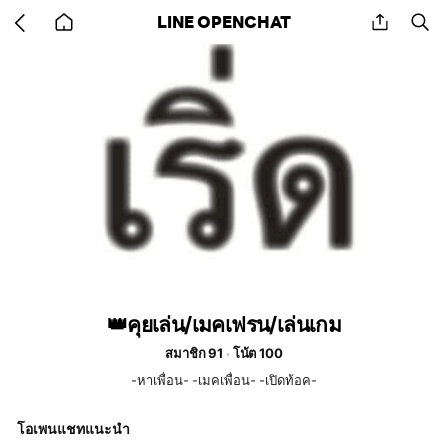
Go
share
se
LINE OPENCHAT
back
to
home
👑คุยเล่น/เมคเฟรน/เล่นเกม
สมาชิก 91
โน้ต 100
-หาเพื่อน- -เมคเพื่อน- -เปิดท้อค-
โอเพนแชทแนะนำ