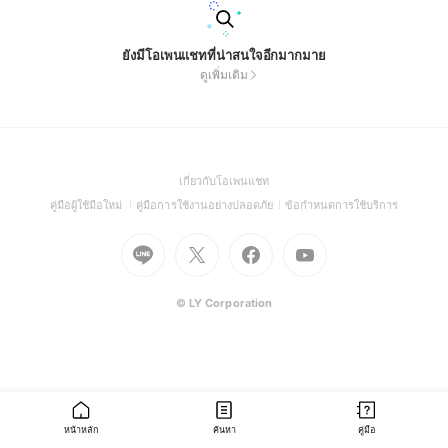
ยังมีโอเพนแชทที่น่าสนใจอีกมากมาย
ดูเพิ่มเติม
(Open
เกี่ยวกับโอเพนแชท
in
(Open
(Open
(Open
คู่มือผู้ใช้มือใหม่
คู่มือการใช้งานอย่างปลอดภัย
ข้อกำหนดการใช้บริการ
a
in
in
in
Go
Go
Go
new
Go
a
a
a
to
to
to
window)
to
new
new
new
Line
X
Facebook
Youtube
window)
window)
window)
(Open
(Open
(Open
(Open
© LY Corporation
in
in
in
in
a
a
a
a
new
new
new
new
window)
window)
window)
window)
หน้าหลัก
ค้นหา
คู่มือ