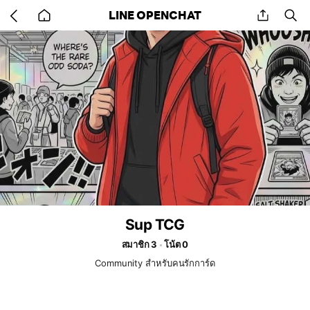
Go
share
se
LINE OPENCHAT
back
to
home
Sup TCG
สมาชิก 3
โน้ต 0
Community สำหรับคนรักการ์ด