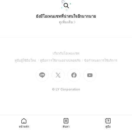
ยังมีโอเพนแชทที่น่าสนใจอีกมากมาย
ดูเพิ่มเติม
(Open
เกี่ยวกับโอเพนแชท
in
(Open
(Open
(Open
คู่มือผู้ใช้มือใหม่
คู่มือการใช้งานอย่างปลอดภัย
ข้อกำหนดการใช้บริการ
a
in
in
in
Go
Go
Go
new
Go
a
a
a
to
to
to
window)
to
new
new
new
Line
X
Facebook
Youtube
window)
window)
window)
(Open
(Open
(Open
(Open
© LY Corporation
in
in
in
in
a
a
a
a
new
new
new
new
window)
window)
window)
window)
หน้าหลัก
ค้นหา
คู่มือ