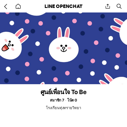
Go
share
se
LINE OPENCHAT
back
to
home
ศูนย์เพื่อนใจ To Be
สมาชิก 7
โน้ต 0
โรงเรียนทุ่งทรายวิทยา