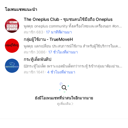
โอเพนแชทแนะนำ
The Oneplus Club - ชุมชนคนใช้มือถือ Oneplus
พูดคุย oneplus community ทั้งเครื่องไทยและเครื่องนอก #oneplus #oneplus3 #oneplus3t #oneplus5 #oneplus5t #oneplus7 #oneplus7pro #oneplus7t #oneplus7tpro #oneplus7tproxls #gcam #twrp #rom #customrom #root
สมาชิก 683
17 นาทีที่ผ่านมา
กลุ่มผู้ใช้งาน - TrueMoveH
พูดคุย แลกเปลี่ยน ประสบการณ์ใช้งาน สำหรับผู้ใช้บริการในเครือของทรูทุกผลิตภัณฑ์ #TrueMoveH #TrueOnline #TrueMoney #TrueMove และอื่นๆ #ทรูมูฟ #ทรูมูฟเอช #ทรู #True
สมาชิก 3086
17 ชั่วโมงที่ผ่านมา
กระทู้เด็ดพันทิป
⌨️กระทู้ไม่เด็ด เพราะแอดมินเด็ดกว่ากระทู้ ❗️เข้ากลุ่มมาต้องอ่านกฎในโน๊ตก่อน ‼️ตั้งชื่อดีๆที่พอจะมีความหมาย ⁉️ใส่รูปด้วย ⭕️รับทราบและเข้าใจใช่ไหมคะ ⛔️แอดมินห้องนี้ไม่ปกติค่ะ เถื่อนมาก!!!!!!
สมาชิก 1641
4 ชั่วโมงที่ผ่านมา
ยังมีโอเพนแชทที่น่าสนใจอีกมากมาย
ดูเพิ่มเติม