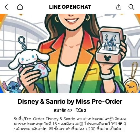
Go
share
se
LINE OPENCHAT
back
to
home
Disney & Sanrio by Miss Pre-Order
สมาชิก 47
โน้ต 2
รับหิ้ว/Pre-Order Disney & Sanrio จากต่างประเทศ 🛩️📦 อัพเดท
ตารางประเทศทุกวันที่ 16 ของเดือน 🙏🏻 โปรดกดติตามไว้🫡 ❤️ สิ
นค้าเรทค่าเงินตปท. 💌 ชิ้นแรกกับชิ้นสอง +200 ชิ้นสามเป็นต้นไป
+100 📦 ค่าส่ง +50 🖤 ของหมด เปลี่ยนแบบ/โอนคืน ❌ ไม่รับปลา
ยทาง ❌