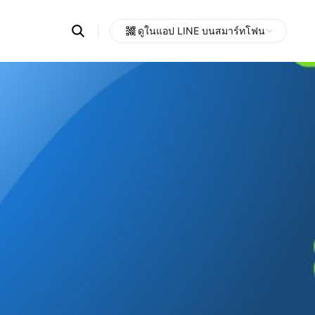
Search
ดูในแอป LINE บนสมาร์ทโฟน
OpenChats
Open
or
search
messages
area