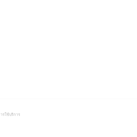
(Open
ารใช้บริการ
in
a
new