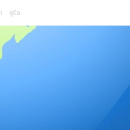
า
คู่มือ