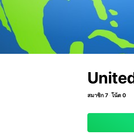
Unite
สมาชิก 7
โน้ต 0