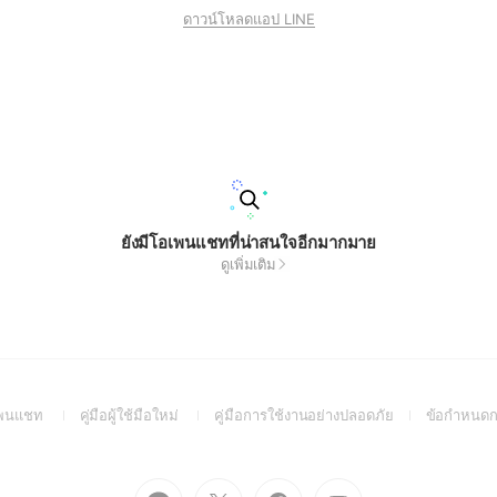
ดาวน์โหลดแอป LINE
ยังมีโอเพนแชทที่น่าสนใจอีกมากมาย
ดูเพิ่มเติม
(Open
(Open
(Open
อเพนแชท
คู่มือผู้ใช้มือใหม่
คู่มือการใช้งานอย่างปลอดภัย
ข้อกำหนดก
in
in
in
a
a
a
new
new
new
Go
Go
Go
Go