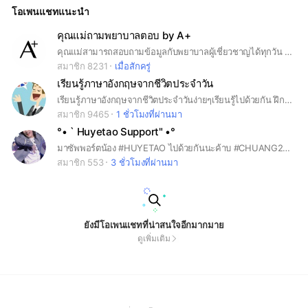
โอเพนแชทแนะนำ
คุณแม่ถามพยาบาลตอบ by A+
คุณแม่สามารถสอบถามข้อมูลกับพยาบาลผู้เชี่ยวชาญได้ทุกวัน 24 ชั่วโมง ทั้งในเรื่อง ✔ การเตรียมความพร้อมสำหรับคุณแม่ที่กำลังตั้งครรภ์ ✔ ให้คำปรึกษาด้านการเลี้ยงลูกด้วยนมแม่ ✔ ข้อมูลสุขภาพของคุณแม่และลูกน้อย ✔ พัฒนาการต่าง ๆ ในแต่ละช่วงวัย 📌 ทุกปัญหาที่คุณแม่กังวลใจ เรามีคำตอบ พูดคุยกับทีมพยาบาลผู้เชี่ยวชาญได้เลยค่ะ
สมาชิก 8231
เมื่อสักครู่
เรียนรู้ภาษาอังกฤษจากชีวิตประจำวัน
เรียนรู้ภาษาอังกฤษจากชีวิตประจำวันง่ายๆเรียนรู้ไปด้วยกัน ฝึกคุยภาษาอังกฤษใครเจอคำศัพท์ประโยคในชีวิตประจำวันมาแชร์กัน
สมาชิก 9465
1 ชั่วโมงที่ผ่านมา
°• ` Huyetao Support" •°
มาซัพพอร์ตน้อง #HUYETAO ไปด้วยกันนะค้าบ #CHUANG2021 #CHUANGAsiaS2
สมาชิก 553
3 ชั่วโมงที่ผ่านมา
ยังมีโอเพนแชทที่น่าสนใจอีกมากมาย
ดูเพิ่มเติม