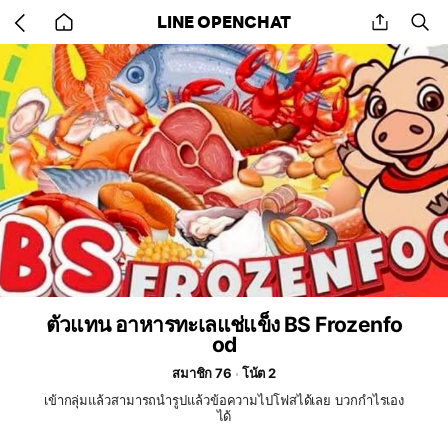
Go
share
se
LINE OPENCHAT
back
to
home
ตัวแทน อาหารทะเลแช่แข็ง BS Frozenfo
od
สมาชิก 76
โน้ต 2
เข้ากลุ่มแล้วสามารถนำรูปแล้วข้อความไปโฟสได้เลย บวกกำไรเอง
ได้