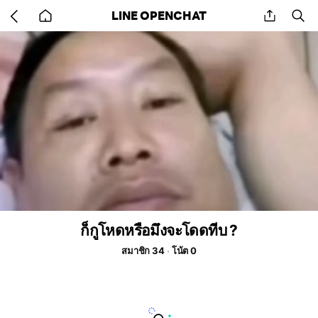
Go
share
se
LINE OPENCHAT
back
to
home
ก็กูโหดหรือมึงจะโดดทีบ ?
สมาชิก 34
โน้ต 0