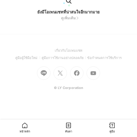
ยังมีโอเพนแชทที่น่าสนใจอีกมากมาย
ดูเพิ่มเติม
(Open
เกี่ยวกับโอเพนแชท
in
(Open
(Open
(Open
คู่มือผู้ใช้มือใหม่
คู่มือการใช้งานอย่างปลอดภัย
ข้อกำหนดการใช้บริการ
a
in
in
in
Go
Go
Go
new
Go
a
a
a
to
to
to
window)
to
new
new
new
Line
X
Facebook
Youtube
window)
window)
window)
(Open
(Open
(Open
(Open
© LY Corporation
in
in
in
in
a
a
a
a
new
new
new
new
window)
window)
window)
window)
หน้าหลัก
ค้นหา
คู่มือ