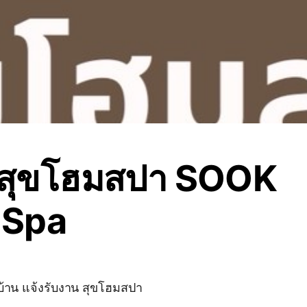
นสุขโฮมสปา SOOK
 Spa
้าน แจ้งรับงาน สุขโฮมสปา