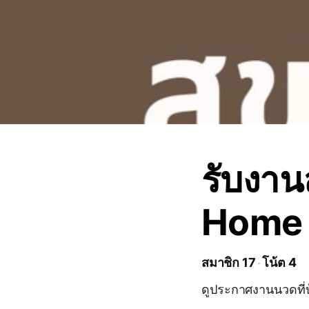
รับงา
Home
สมาชิก 17
โน้ต 4
ดูประกาศงานนวดที่บ