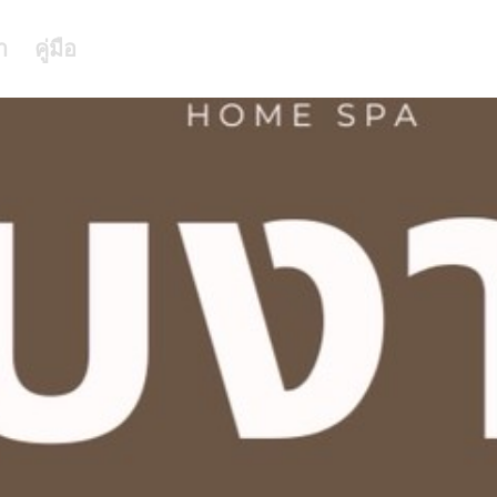
า
คู่มือ