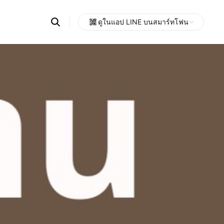
Search
ดูในแอป LINE บนสมาร์ทโฟน
OpenChats
Open
or
search
messages
area