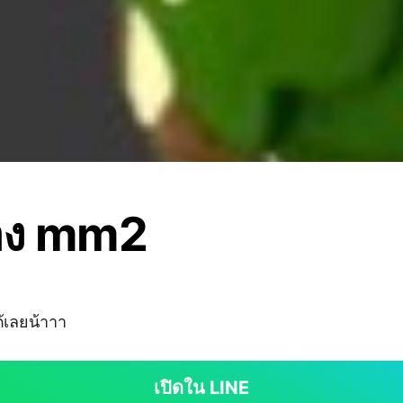
อง mm2
้เลยน้าาา
เปิดใน LINE