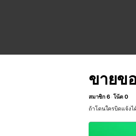
ขายข
สมาชิก 6
โน้ต 0
ถ้าโดนใครบิดแจ้งได