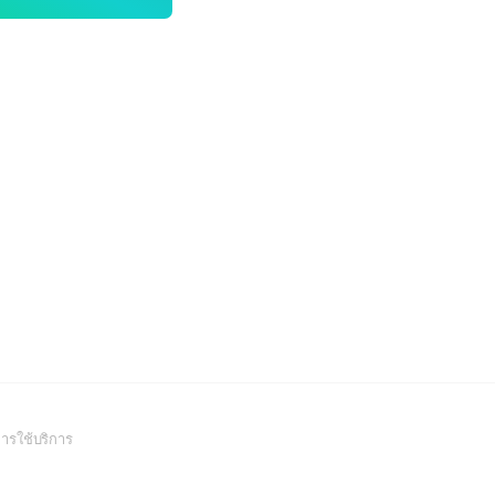
(Open
ารใช้บริการ
in
a