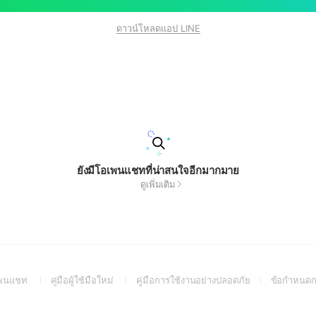
ดาวน์โหลดแอป LINE
ยังมีโอเพนแชทที่น่าสนใจอีกมากมาย
ดูเพิ่มเติม
(Open
(Open
(Open
อเพนแชท
คู่มือผู้ใช้มือใหม่
คู่มือการใช้งานอย่างปลอดภัย
ข้อกำหนดก
in
in
in
a
a
a