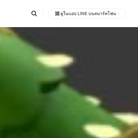
Search
ดูในแอป LINE บนสมาร์ทโฟน
OpenChats
Open
or
search
messages
area