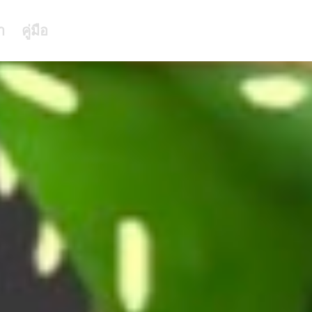
า
คู่มือ